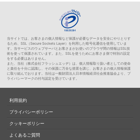
当サイトでは、お客さまの個人情報など保護が必要なデータを安全にやりとりす
るため、SSL（Secure Sockets Layer）を利用した暗号化通信を使用していま
す。当サービスのウェブサーバとお客さまがお使いのブラウザ間の情報はSSL技
術を使って保護されています。また、SSLを使うためにお客さま側で特別の設定
をする必要はありません。
また、当社（株式会社フラッシュエッヂ）は、個人情報取り扱い者としての使命
と責任を十分に認識し、その保護に万全な措置を講じ、お客さまの個人情報保護
に取り組んでおります。当社は一般財団法人日本情報経済社会推進協会より、プ
ライバシーマークの付与認定を受けています。
利用規約
プライバシーポリシー
クッキーポリシー
よくあるご質問