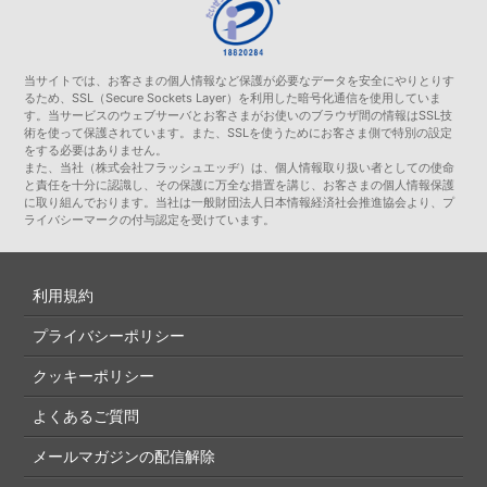
当サイトでは、お客さまの個人情報など保護が必要なデータを安全にやりとりす
るため、SSL（Secure Sockets Layer）を利用した暗号化通信を使用していま
す。当サービスのウェブサーバとお客さまがお使いのブラウザ間の情報はSSL技
術を使って保護されています。また、SSLを使うためにお客さま側で特別の設定
をする必要はありません。
また、当社（株式会社フラッシュエッヂ）は、個人情報取り扱い者としての使命
と責任を十分に認識し、その保護に万全な措置を講じ、お客さまの個人情報保護
に取り組んでおります。当社は一般財団法人日本情報経済社会推進協会より、プ
ライバシーマークの付与認定を受けています。
利用規約
プライバシーポリシー
クッキーポリシー
よくあるご質問
メールマガジンの配信解除