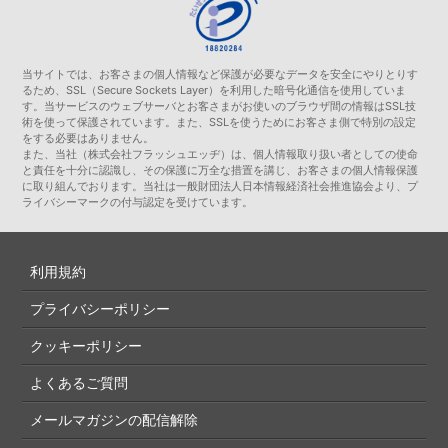
当サイトでは、お客さまの個人情報など保護が必要なデータを安全にやりとりす
るため、SSL（Secure Sockets Layer）を利用した暗号化通信を使用していま
す。当サービスのウェブサーバとお客さまがお使いのブラウザ間の情報はSSL技
術を使って保護されています。また、SSLを使うためにお客さま側で特別の設定
をする必要はありません。
また、当社（株式会社フラッシュエッヂ）は、個人情報取り扱い者としての使命
と責任を十分に認識し、その保護に万全な措置を講じ、お客さまの個人情報保護
に取り組んでおります。当社は一般財団法人日本情報経済社会推進協会より、プ
ライバシーマークの付与認定を受けています。
利用規約
プライバシーポリシー
クッキーポリシー
よくあるご質問
メールマガジンの配信解除