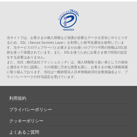
当サイトでは、お客さまの個人情報など保護が必要なデータを安全にやりとりす
るため、SSL（Secure Sockets Layer）を利用した暗号化通信を使用していま
す。当サービスのウェブサーバとお客さまがお使いのブラウザ間の情報はSSL技
術を使って保護されています。また、SSLを使うためにお客さま側で特別の設定
をする必要はありません。
また、当社（株式会社フラッシュエッヂ）は、個人情報取り扱い者としての使命
と責任を十分に認識し、その保護に万全な措置を講じ、お客さまの個人情報保護
に取り組んでおります。当社は一般財団法人日本情報経済社会推進協会より、プ
ライバシーマークの付与認定を受けています。
利用規約
プライバシーポリシー
クッキーポリシー
よくあるご質問