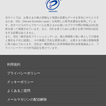
当サイトでは、お客さまの個人情報など保護が必要なデータを安全にやりとりす
るため、SSL（Secure Sockets Layer）を利用した暗号化通信を使用していま
す。当サービスのウェブサーバとお客さまがお使いのブラウザ間の情報はSSL技
術を使って保護されています。また、SSLを使うためにお客さま側で特別の設定
をする必要はありません。
また、当社（株式会社フラッシュエッヂ）は、個人情報取り扱い者としての使命
と責任を十分に認識し、その保護に万全な措置を講じ、お客さまの個人情報保護
に取り組んでおります。当社は一般財団法人日本情報経済社会推進協会より、プ
ライバシーマークの付与認定を受けています。
利用規約
プライバシーポリシー
クッキーポリシー
よくあるご質問
メールマガジンの配信解除