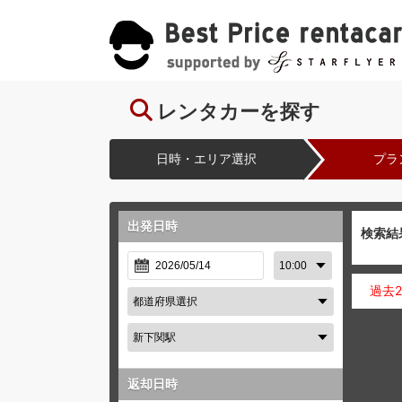
レンタカーを探す
日時・エリア選択
プラ
出発日時
検索結
過去
返却日時