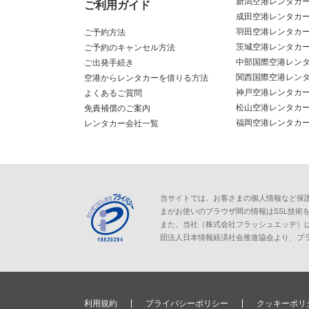
新潟空港レンタカ
ご利用ガイド
成田空港レンタカ
羽田空港レンタカ
ご予約方法
茨城空港レンタカ
ご予約のキャンセル方法
中部国際空港レン
ご出発手続き
関西国際空港レン
空港からレンタカーを借りる方法
神戸空港レンタカ
よくあるご質問
松山空港レンタカ
免責補償のご案内
福岡空港レンタカ
レンタカー会社一覧
当サイトでは、お客さまの個人情報など保護が必
まがお使いのブラウザ間の情報はSSL技術
また、当社（株式会社フラッシュエッヂ）
団法人日本情報経済社会推進協会より、プ
利用規約
プライバシーポリシー
クッキーポリ