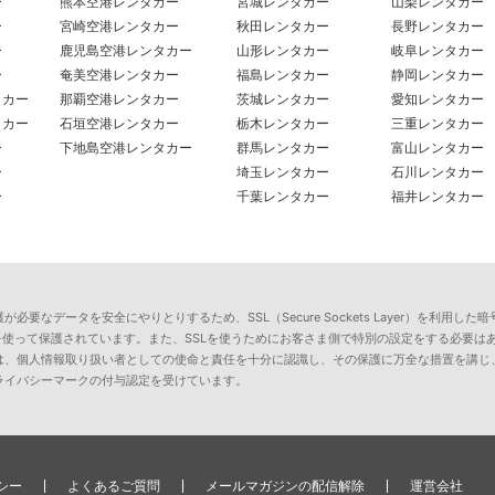
ー
熊本空港レンタカー
宮城レンタカー
山梨レンタカー
ー
宮崎空港レンタカー
秋田レンタカー
長野レンタカー
ー
鹿児島空港レンタカー
山形レンタカー
岐阜レンタカー
ー
奄美空港レンタカー
福島レンタカー
静岡レンタカー
タカー
那覇空港レンタカー
茨城レンタカー
愛知レンタカー
タカー
石垣空港レンタカー
栃木レンタカー
三重レンタカー
ー
下地島空港レンタカー
群馬レンタカー
富山レンタカー
ー
埼玉レンタカー
石川レンタカー
ー
千葉レンタカー
福井レンタカー
要なデータを安全にやりとりするため、SSL（Secure Sockets Layer）を利
を使って保護されています。また、SSLを使うためにお客さま側で特別の設定をする必要は
は、個人情報取り扱い者としての使命と責任を十分に認識し、その保護に万全な措置を講じ
ライバシーマークの付与認定を受けています。
シー
よくあるご質問
メールマガジンの配信解除
運営会社