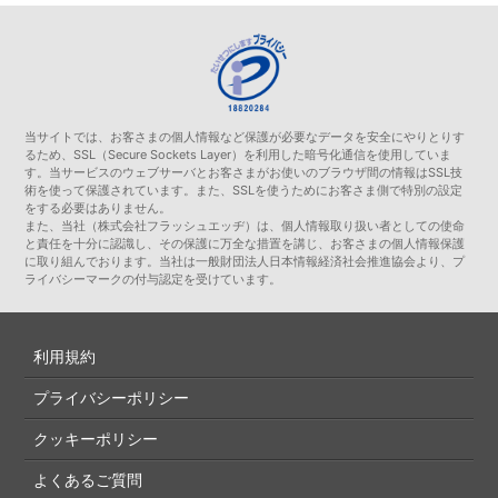
当サイトでは、お客さまの個人情報など保護が必要なデータを安全にやりとりす
るため、SSL（Secure Sockets Layer）を利用した暗号化通信を使用していま
す。当サービスのウェブサーバとお客さまがお使いのブラウザ間の情報はSSL技
術を使って保護されています。また、SSLを使うためにお客さま側で特別の設定
をする必要はありません。
また、当社（株式会社フラッシュエッヂ）は、個人情報取り扱い者としての使命
と責任を十分に認識し、その保護に万全な措置を講じ、お客さまの個人情報保護
に取り組んでおります。当社は一般財団法人日本情報経済社会推進協会より、プ
ライバシーマークの付与認定を受けています。
利用規約
プライバシーポリシー
クッキーポリシー
よくあるご質問