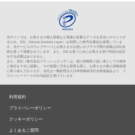
当サイトでは、お客さまの個人情報など保護が必要なデータを安全にやりとりす
るため、SSL（Secure Sockets Layer）を利用した暗号化通信を使用していま
す。当サービスのウェブサーバとお客さまがお使いのブラウザ間の情報はSSL技
術を使って保護されています。また、SSLを使うためにお客さま側で特別の設定
をする必要はありません。
また、当社（株式会社フラッシュエッヂ）は、個人情報取り扱い者としての使命
と責任を十分に認識し、その保護に万全な措置を講じ、お客さまの個人情報保護
に取り組んでおります。当社は一般財団法人日本情報経済社会推進協会より、プ
ライバシーマークの付与認定を受けています。
利用規約
プライバシーポリシー
クッキーポリシー
よくあるご質問