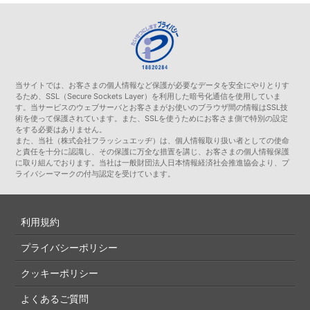
当サイトでは、お客さまの個人情報など保護が必要なデータを安全にやりとりす
るため、SSL（Secure Sockets Layer）を利用した暗号化通信を使用していま
す。当サービスのウェブサーバとお客さまがお使いのブラウザ間の情報はSSL技
術を使って保護されています。また、SSLを使うためにお客さま側で特別の設定
をする必要はありません。
また、当社（株式会社フラッシュエッヂ）は、個人情報取り扱い者としての使命
と責任を十分に認識し、その保護に万全な措置を講じ、お客さまの個人情報保護
に取り組んでおります。当社は一般財団法人日本情報経済社会推進協会より、プ
ライバシーマークの付与認定を受けています。
利用規約
プライバシーポリシー
クッキーポリシー
よくあるご質問