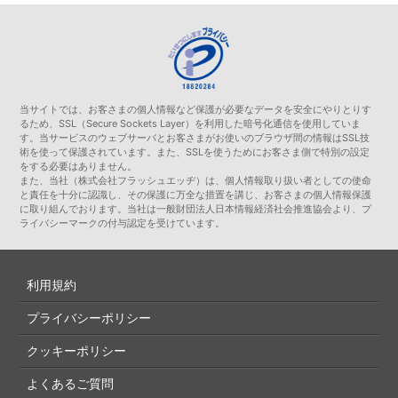
当サイトでは、お客さまの個人情報など保護が必要なデータを安全にやりとりす
るため、SSL（Secure Sockets Layer）を利用した暗号化通信を使用していま
す。当サービスのウェブサーバとお客さまがお使いのブラウザ間の情報はSSL技
術を使って保護されています。また、SSLを使うためにお客さま側で特別の設定
をする必要はありません。
また、当社（株式会社フラッシュエッヂ）は、個人情報取り扱い者としての使命
と責任を十分に認識し、その保護に万全な措置を講じ、お客さまの個人情報保護
に取り組んでおります。当社は一般財団法人日本情報経済社会推進協会より、プ
ライバシーマークの付与認定を受けています。
利用規約
プライバシーポリシー
クッキーポリシー
よくあるご質問