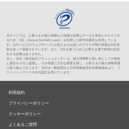
当サイトでは、お客さまの個人情報など保護が必要なデータを安全にやりとりす
るため、SSL（Secure Sockets Layer）を利用した暗号化通信を使用していま
す。当サービスのウェブサーバとお客さまがお使いのブラウザ間の情報はSSL技
術を使って保護されています。また、SSLを使うためにお客さま側で特別の設定
をする必要はありません。
また、当社（株式会社フラッシュエッヂ）は、個人情報取り扱い者としての使命
と責任を十分に認識し、その保護に万全な措置を講じ、お客さまの個人情報保護
に取り組んでおります。当社は一般財団法人日本情報経済社会推進協会より、プ
ライバシーマークの付与認定を受けています。
利用規約
プライバシーポリシー
クッキーポリシー
よくあるご質問