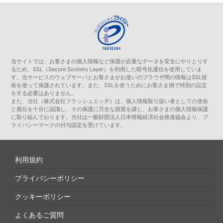
当サイトでは、お客さまの個人情報など保護が必要なデータを安全にやりとりす
るため、SSL（Secure Sockets Layer）を利用した暗号化通信を使用していま
す。当サービスのウェブサーバとお客さまがお使いのブラウザ間の情報はSSL技
術を使って保護されています。また、SSLを使うためにお客さま側で特別の設定
をする必要はありません。
また、当社（株式会社フラッシュエッヂ）は、個人情報取り扱い者としての使命
と責任を十分に認識し、その保護に万全な措置を講じ、お客さまの個人情報保護
に取り組んでおります。当社は一般財団法人日本情報経済社会推進協会より、プ
ライバシーマークの付与認定を受けています。
利用規約
プライバシーポリシー
クッキーポリシー
よくあるご質問