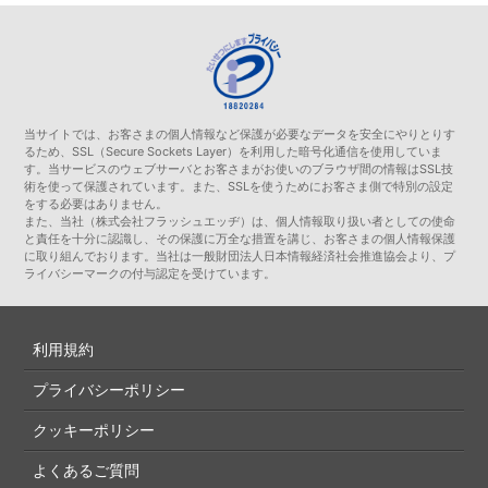
当サイトでは、お客さまの個人情報など保護が必要なデータを安全にやりとりす
るため、SSL（Secure Sockets Layer）を利用した暗号化通信を使用していま
す。当サービスのウェブサーバとお客さまがお使いのブラウザ間の情報はSSL技
術を使って保護されています。また、SSLを使うためにお客さま側で特別の設定
をする必要はありません。
また、当社（株式会社フラッシュエッヂ）は、個人情報取り扱い者としての使命
と責任を十分に認識し、その保護に万全な措置を講じ、お客さまの個人情報保護
に取り組んでおります。当社は一般財団法人日本情報経済社会推進協会より、プ
ライバシーマークの付与認定を受けています。
利用規約
プライバシーポリシー
クッキーポリシー
よくあるご質問